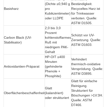
(Dichte ≥0,940 g
Beständigkeit.
Basisharz
pro
Recyceltes Harz ist
Kubikzentimeter)
für Trinkwasser
oder LLDPE
verboten. Quelle:
ASTM D1505.
2,0 bis 3,0
Prozent
Schützt vor UV-
Carbon Black (UV-
kohlenstoffarmes
Zersetzung. Quelle:
Stabilisator)
Ruß mit
ASTM D1603.
niedrigem PAK-
Gehalt
HP-OIT ≥400
Verhindert
Minuten
thermisch-oxidative
Antioxidantien-Präparat
(gehinderte
Versprödung. Quelle:
Phenole +
ASTM D3895.
Phosphite)
Glatt für einfache
Reinigung.
Glatt
Strukturiert für
Oberflächenbeschaffenheit
(kalandriert)
Böschungen >1V:3H.
oder strukturiert
Quelle: ASTM
D7466.