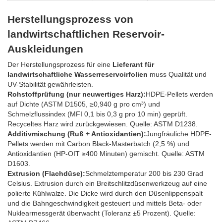
Herstellungsprozess von
landwirtschaftlichen Reservoir-
Auskleidungen
Der Herstellungsprozess für eine
Lieferant für
landwirtschaftliche Wasserreservoirfolien
muss Qualität und
UV-Stabilität gewährleisten.
Rohstoffprüfung (nur neuwertiges Harz):
HDPE-Pellets werden
auf Dichte (ASTM D1505, ≥0,940 g pro cm³) und
Schmelzflussindex (MFI 0,1 bis 0,3 g pro 10 min) geprüft.
Recyceltes Harz wird zurückgewiesen. Quelle: ASTM D1238.
Additivmischung (Ruß + Antioxidantien):
Jungfräuliche HDPE-
Pellets werden mit Carbon Black-Masterbatch (2,5 %) und
Antioxidantien (HP-OIT ≥400 Minuten) gemischt. Quelle: ASTM
D1603.
Extrusion (Flachdüse):
Schmelztemperatur 200 bis 230 Grad
Celsius. Extrusion durch ein Breitschlitzdüsenwerkzeug auf eine
polierte Kühlwalze. Die Dicke wird durch den Düsenlippenspalt
und die Bahngeschwindigkeit gesteuert und mittels Beta- oder
Nuklearmessgerät überwacht (Toleranz ±5 Prozent). Quelle: