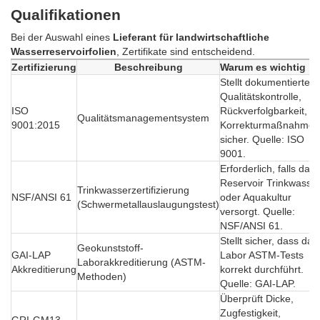
Qualifikationen
Bei der Auswahl eines
Lieferant für landwirtschaftliche
Wasserreservoirfolien
, Zertifikate sind entscheidend.
Zertifizierung
Beschreibung
Warum es wichtig is
Stellt dokumentierte
Qualitätskontrolle,
ISO
Rückverfolgbarkeit,
Qualitätsmanagementsystem
9001:2015
Korrekturmaßnahmen
sicher. Quelle: ISO
9001.
Erforderlich, falls das
Reservoir Trinkwasse
Trinkwasserzertifizierung
NSF/ANSI 61
oder Aquakultur
(Schwermetallauslaugungstest)
versorgt. Quelle:
NSF/ANSI 61.
Stellt sicher, dass das
Geokunststoff-
GAI-LAP
Labor ASTM-Tests
Laborakkreditierung (ASTM-
Akkreditierung
korrekt durchführt.
Methoden)
Quelle: GAI-LAP.
Überprüft Dicke,
Zugfestigkeit,