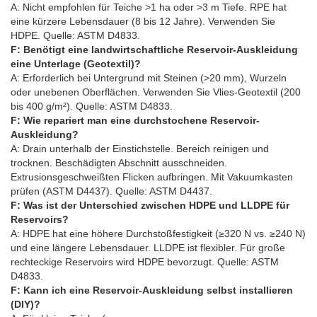
A: Nicht empfohlen für Teiche >1 ha oder >3 m Tiefe. RPE hat
eine kürzere Lebensdauer (8 bis 12 Jahre). Verwenden Sie
HDPE. Quelle: ASTM D4833.
F: Benötigt eine landwirtschaftliche Reservoir-Auskleidung
eine Unterlage (Geotextil)?
A: Erforderlich bei Untergrund mit Steinen (>20 mm), Wurzeln
oder unebenen Oberflächen. Verwenden Sie Vlies-Geotextil (200
bis 400 g/m²). Quelle: ASTM D4833.
F: Wie repariert man eine durchstochene Reservoir-
Auskleidung?
A: Drain unterhalb der Einstichstelle. Bereich reinigen und
trocknen. Beschädigten Abschnitt ausschneiden.
Extrusionsgeschweißten Flicken aufbringen. Mit Vakuumkasten
prüfen (ASTM D4437). Quelle: ASTM D4437.
F: Was ist der Unterschied zwischen HDPE und LLDPE für
Reservoirs?
A: HDPE hat eine höhere Durchstoßfestigkeit (≥320 N vs. ≥240 N)
und eine längere Lebensdauer. LLDPE ist flexibler. Für große
rechteckige Reservoirs wird HDPE bevorzugt. Quelle: ASTM
D4833.
F: Kann ich eine Reservoir-Auskleidung selbst installieren
(DIY)?