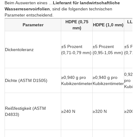
Beim Auswerten eines …
Lieferant für landwirtschaftliche
Wasserreservoirfolien
, sind die folgenden technischen
Parameter entscheidend.
HDPE (0,75
LLDP
Parameter
HDPE (1,0 mm)
mm)
±5 Prozent
±5 Prozent
±5 Pro
Dickentoleranz
(0,71-0,79 mm)
(0,95-1,05 mm)
(0,71
0,925-
≥0,940 g pro
≥0,940 g pro
Dichte (ASTM D1505)
pro
Kubikzentimeter
Kubikzentimeter
Kubikz
Reißfestigkeit (ASTM
≥240 N
≥320 N
≥200 
D4833)