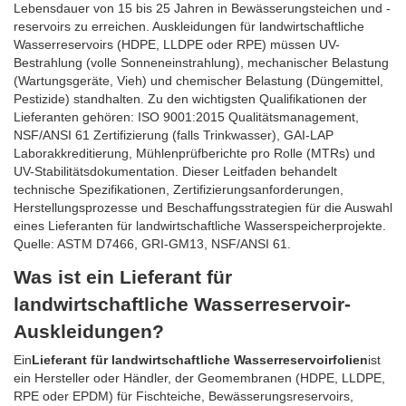
Lebensdauer von 15 bis 25 Jahren in Bewässerungsteichen und -
reservoirs zu erreichen. Auskleidungen für landwirtschaftliche
Wasserreservoirs (HDPE, LLDPE oder RPE) müssen UV-
Bestrahlung (volle Sonneneinstrahlung), mechanischer Belastung
(Wartungsgeräte, Vieh) und chemischer Belastung (Düngemittel,
Pestizide) standhalten. Zu den wichtigsten Qualifikationen der
Lieferanten gehören: ISO 9001:2015 Qualitätsmanagement,
NSF/ANSI 61 Zertifizierung (falls Trinkwasser), GAI-LAP
Laborakkreditierung, Mühlenprüfberichte pro Rolle (MTRs) und
UV-Stabilitätsdokumentation. Dieser Leitfaden behandelt
technische Spezifikationen, Zertifizierungsanforderungen,
Herstellungsprozesse und Beschaffungsstrategien für die Auswahl
eines Lieferanten für landwirtschaftliche Wasserspeicherprojekte.
Quelle: ASTM D7466, GRI-GM13, NSF/ANSI 61.
Was ist ein Lieferant für
landwirtschaftliche Wasserreservoir-
Auskleidungen?
Ein
Lieferant für landwirtschaftliche Wasserreservoirfolien
ist
ein Hersteller oder Händler, der Geomembranen (HDPE, LLDPE,
RPE oder EPDM) für Fischteiche, Bewässerungsreservoirs,