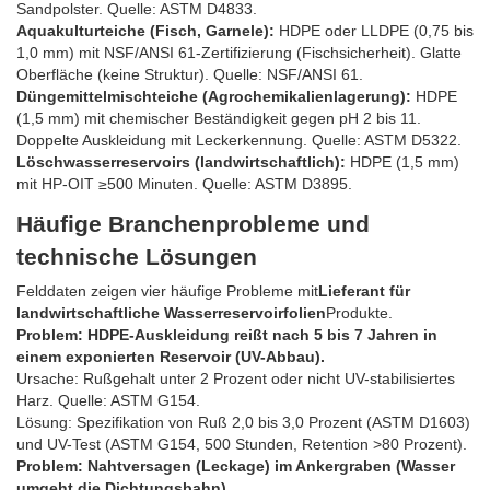
Sandpolster. Quelle: ASTM D4833.
Aquakulturteiche (Fisch, Garnele):
HDPE oder LLDPE (0,75 bis
1,0 mm) mit NSF/ANSI 61-Zertifizierung (Fischsicherheit). Glatte
Oberfläche (keine Struktur). Quelle: NSF/ANSI 61.
Düngemittelmischteiche (Agrochemikalienlagerung):
HDPE
(1,5 mm) mit chemischer Beständigkeit gegen pH 2 bis 11.
Doppelte Auskleidung mit Leckerkennung. Quelle: ASTM D5322.
Löschwasserreservoirs (landwirtschaftlich):
HDPE (1,5 mm)
mit HP-OIT ≥500 Minuten. Quelle: ASTM D3895.
Häufige Branchenprobleme und
technische Lösungen
Felddaten zeigen vier häufige Probleme mit
Lieferant für
landwirtschaftliche Wasserreservoirfolien
Produkte.
Problem: HDPE-Auskleidung reißt nach 5 bis 7 Jahren in
einem exponierten Reservoir (UV-Abbau).
Ursache: Rußgehalt unter 2 Prozent oder nicht UV-stabilisiertes
Harz. Quelle: ASTM G154.
Lösung: Spezifikation von Ruß 2,0 bis 3,0 Prozent (ASTM D1603)
und UV-Test (ASTM G154, 500 Stunden, Retention >80 Prozent).
Problem: Nahtversagen (Leckage) im Ankergraben (Wasser
umgeht die Dichtungsbahn).