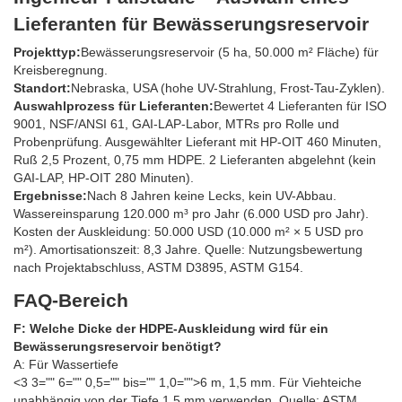
Lieferanten für Bewässerungsreservoir
Projekttyp:
Bewässerungsreservoir (5 ha, 50.000 m² Fläche) für
Kreisberegnung.
Standort:
Nebraska, USA (hohe UV-Strahlung, Frost-Tau-Zyklen).
Auswahlprozess für Lieferanten:
Bewertet 4 Lieferanten für ISO
9001, NSF/ANSI 61, GAI-LAP-Labor, MTRs pro Rolle und
Probenprüfung. Ausgewählter Lieferant mit HP-OIT 460 Minuten,
Ruß 2,5 Prozent, 0,75 mm HDPE. 2 Lieferanten abgelehnt (kein
GAI-LAP, HP-OIT 280 Minuten).
Ergebnisse:
Nach 8 Jahren keine Lecks, kein UV-Abbau.
Wassereinsparung 120.000 m³ pro Jahr (6.000 USD pro Jahr).
Kosten der Auskleidung: 50.000 USD (10.000 m² × 5 USD pro
m²). Amortisationszeit: 8,3 Jahre. Quelle: Nutzungsbewertung
nach Projektabschluss, ASTM D3895, ASTM G154.
FAQ-Bereich
F: Welche Dicke der HDPE-Auskleidung wird für ein
Bewässerungsreservoir benötigt?
A: Für Wassertiefe
<3 3="" 6="" 0,5="" bis="" 1,0="">6 m, 1,5 mm. Für Viehteiche
unabhängig von der Tiefe 1,5 mm verwenden. Quelle: ASTM