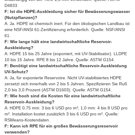
D4833.
F: Ist die HDPE-Auskleidung sicher für Bewässerungswasser
(Nutzpflanzen)?
A: Ja. HDPE ist chemisch inert. Für den ökologischen Landbau ist
eine NSF/ANSI 61-Zertifizierung erforderlich. Quelle: NSF/ANSI
61.
F: Wie lange hält eine landwirtschaftliche Reservoir-
Auskleidung?
A: HDPE 15 bis 25 Jahre (exponiert, mit UV-Stabilisator). LLDPE
10 bis 15 Jahre. RPE 8 bis 12 Jahre. Quelle: ASTM G154.
F: Benötigt eine landwirtschaftliche Reservoir-Auskleidung
UV-Schutz?
A: Ja, für exponierte Reservoire. Nicht UV-stabilisiertes HDPE
zersetzt sich innerhalb von 2 bis 5 Jahren. Spezifizieren Sie Ruß
2,0 bis 3,0 Prozent (ASTM D1603). Quelle: ASTM G154.
F: Wie hoch sind die Kosten für eine landwirtschaftliche
Reservoir-Auskleidung?
A: HDPE 0,75 mm: 3 bis 6 USD pro m²; 1,0 mm: 4 bis 8 USD pro
m². Installation kostet zusätzlich 3 bis 6 USD pro m². Quelle:
RSMeans-Kostendaten.
F: Kann ich RPE für ein großes Bewässerungsreservoir
verwenden?