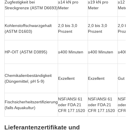
Zugfestigkeit bei
≥14 kN pro
≥19 kN pro
≥12 kN
Streckgrenze (ASTM D6693)
Meter
Meter
Meter
Kohlenstoffschwarzgehalt
2,0 bis 3,0
2,0 bis 3,0
2,0 bis
(ASTM D1603)
Prozent
Prozent
Prozen
HP-OIT (ASTM D3895)
≥400 Minuten
≥400 Minuten
≥400 
Chemikalienbeständigkeit
Exzellent
Exzellent
Gut
(Düngemittel, pH 5-9)
NSF/ANSI 61
NSF/ANSI 61
NSF/A
Fischsicherheitszertifizierung
oder FDA 21
oder FDA 21
oder 
(falls Aquakultur)
CFR 177.1520
CFR 177.1520
CFR 1
Lieferantenzertifikate und