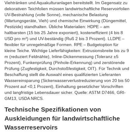
Viehtränken und Aquakulturanlagen bereitstellt. Im Gegensatz zu
dekorativen Teichfolien müssen landwirtschaftliche Reservoirfolien
UV-Bestrahlung (volle Sonne), mechanische Belastung
(Wartungsgeräte, Vieh) und chemische Einwirkung (Düngemittel,
Pestizide) standhalten. Übliche Materialien: HDPE – am
haltbarsten (15 bis 25 Jahre exponiert), kosteneffizient (4 bis 8
USD pro m²) und UV-beständig (Ruß 2 bis 3 Prozent). LLDPE –
flexibler für unregelmäßige Formen. RPE – Budgetoption für
kleine Teiche. Wichtige Lieferfähigkeiten: Extrusionsbreite bis zu 9
m (reduziert Feldnähte), Inline-Dickenmessung (Toleranz ±5
Prozent), Funkenprüfung (Pinhole-Erkennung) und zerstörende
Prüfung (Zugfestigkeit, Durchstoßfestigkeit, OIT). Für Technik und
Beschaffung stellt die Auswahl eines qualifizierten Lieferanten
Wassereinsparung (Sickerwasserverlustreduzierung von 20 bis 50
Prozent auf <0,1 Prozent), Einhaltung gesetzlicher Vorschriften
und langfristige Lebensdauer sicher. Quelle: ASTM D7466, GRI-
GM13, USDA NRCS.
Technische Spezifikationen von
Auskleidungen für landwirtschaftliche
Wasserreservoirs