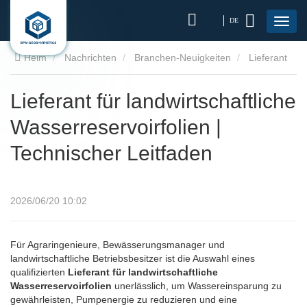
DE
Heim
Nachrichten
Branchen-Neuigkeiten
Lieferant
für landwirtschaftliche Wasserreservoirfolien | Technischer
Lieferant für landwirtschaftliche
Wasserreservoirfolien |
Leitfaden
Technischer Leitfaden
2026/06/20 10:02
Für Agraringenieure, Bewässerungsmanager und
landwirtschaftliche Betriebsbesitzer ist die Auswahl eines
qualifizierten
Lieferant für landwirtschaftliche
Wasserreservoirfolien
unerlässlich, um Wassereinsparung zu
gewährleisten, Pumpenergie zu reduzieren und eine