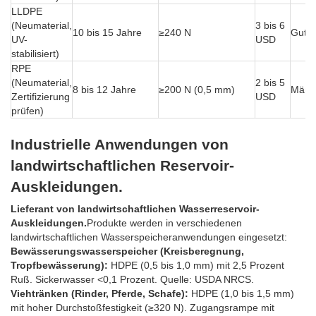
LLDPE
(Neumaterial,
3 bis 6
10 bis 15 Jahre
≥240 N
Gut (
UV-
USD
stabilisiert)
RPE
(Neumaterial,
2 bis 5
8 bis 12 Jahre
≥200 N (0,5 mm)
Mäßi
Zertifizierung
USD
prüfen)
Industrielle Anwendungen von
landwirtschaftlichen Reservoir-
Auskleidungen.
Lieferant von landwirtschaftlichen Wasserreservoir-
Auskleidungen.
Produkte werden in verschiedenen
landwirtschaftlichen Wasserspeicheranwendungen eingesetzt:
Bewässerungswasserspeicher (Kreisberegnung,
Tropfbewässerung):
HDPE (0,5 bis 1,0 mm) mit 2,5 Prozent
Ruß. Sickerwasser <0,1 Prozent. Quelle: USDA NRCS.
Viehtränken (Rinder, Pferde, Schafe):
HDPE (1,0 bis 1,5 mm)
mit hoher Durchstoßfestigkeit (≥320 N). Zugangsrampe mit