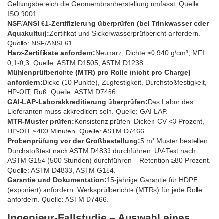
Geltungsbereich die Geomembranherstellung umfasst. Quelle:
ISO 9001.
NSF/ANSI 61-Zertifizierung überprüfen (bei Trinkwasser oder
Aquakultur):
Zertifikat und Sickerwasserprüfbericht anfordern.
Quelle: NSF/ANSI 61.
Harz-Zertifikate anfordern:
Neuharz, Dichte ≥0,940 g/cm³, MFI
0,1-0,3. Quelle: ASTM D1505, ASTM D1238.
Mühlenprüfberichte (MTR) pro Rolle (nicht pro Charge)
anfordern:
Dicke (10 Punkte), Zugfestigkeit, Durchstoßfestigkeit,
HP-OIT, Ruß. Quelle: ASTM D7466.
GAI-LAP-Laborakkreditierung überprüfen:
Das Labor des
Lieferanten muss akkreditiert sein. Quelle: GAI-LAP.
MTR-Muster prüfen:
Konsistenz prüfen: Dicken-CV <3 Prozent,
HP-OIT ≥400 Minuten. Quelle: ASTM D7466.
Probenprüfung vor der Großbestellung:
5 m² Muster bestellen.
Durchstoßtest nach ASTM D4833 durchführen. UV-Test nach
ASTM G154 (500 Stunden) durchführen – Retention ≥80 Prozent.
Quelle: ASTM D4833, ASTM G154.
Garantie und Dokumentation:
15-jährige Garantie für HDPE
(exponiert) anfordern. Werksprüfberichte (MTRs) für jede Rolle
anfordern. Quelle: ASTM D7466.
Ingenieur-Fallstudie – Auswahl eines