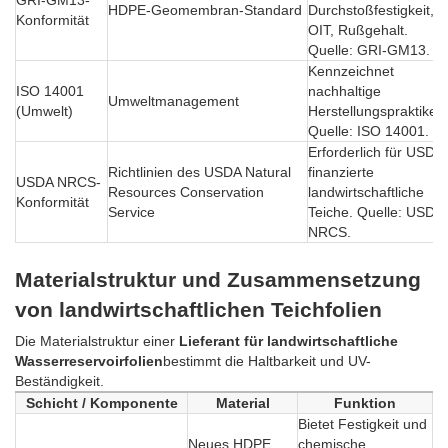
GRI-GM13-
HDPE-Geomembran-Standard
Durchstoßfestigkeit,
Konformität
OIT, Rußgehalt.
Quelle: GRI-GM13.
Kennzeichnet
ISO 14001
nachhaltige
Umweltmanagement
(Umwelt)
Herstellungspraktiken
Quelle: ISO 14001.
Erforderlich für USDA
Richtlinien des USDA Natural
finanzierte
USDA NRCS-
Resources Conservation
landwirtschaftliche
Konformität
Service
Teiche. Quelle: USDA
NRCS.
Materialstruktur und Zusammensetzung
von landwirtschaftlichen Teichfolien
Die Materialstruktur einer
Lieferant für landwirtschaftliche
Wasserreservoirfolien
bestimmt die Haltbarkeit und UV-
Beständigkeit.
Schicht / Komponente
Material
Funktion
Bietet Festigkeit und
Neues HDPE
chemische