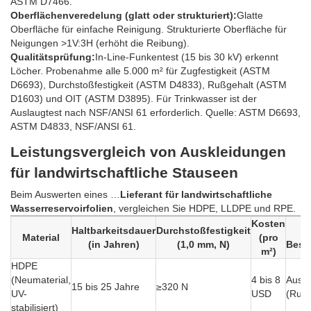
ASTM D7466.
Oberflächenveredelung (glatt oder strukturiert):
Glatte
Oberfläche für einfache Reinigung. Strukturierte Oberfläche für
Neigungen >1V:3H (erhöht die Reibung).
Qualitätsprüfung:
In-Line-Funkentest (15 bis 30 kV) erkennt
Löcher. Probenahme alle 5.000 m² für Zugfestigkeit (ASTM
D6693), Durchstoßfestigkeit (ASTM D4833), Rußgehalt (ASTM
D1603) und OIT (ASTM D3895). Für Trinkwasser ist der
Auslaugtest nach NSF/ANSI 61 erforderlich. Quelle: ASTM D6693,
ASTM D4833, NSF/ANSI 61.
Leistungsvergleich von Auskleidungen
für landwirtschaftliche Stauseen
Beim Auswerten eines …
Lieferant für landwirtschaftliche
Wasserreservoirfolien
, vergleichen Sie HDPE, LLDPE und RPE.
Kosten
Haltbarkeitsdauer
Durchstoßfestigkeit
Material
(pro
(in Jahren)
(1,0 mm, N)
Best
m²)
HDPE
(Neumaterial,
4 bis 8
Ausge
15 bis 25 Jahre
≥320 N
UV-
USD
(Ruß
stabilisiert)