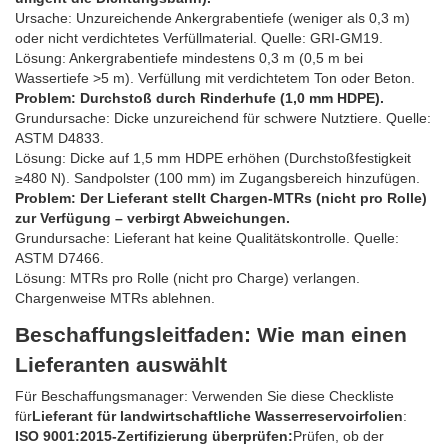
Ursache: Unzureichende Ankergrabentiefe (weniger als 0,3 m)
oder nicht verdichtetes Verfüllmaterial. Quelle: GRI-GM19.
Lösung: Ankergrabentiefe mindestens 0,3 m (0,5 m bei
Wassertiefe >5 m). Verfüllung mit verdichtetem Ton oder Beton.
Problem: Durchstoß durch Rinderhufe (1,0 mm HDPE).
Grundursache: Dicke unzureichend für schwere Nutztiere. Quelle:
ASTM D4833.
Lösung: Dicke auf 1,5 mm HDPE erhöhen (Durchstoßfestigkeit
≥480 N). Sandpolster (100 mm) im Zugangsbereich hinzufügen.
Problem: Der Lieferant stellt Chargen-MTRs (nicht pro Rolle)
zur Verfügung – verbirgt Abweichungen.
Grundursache: Lieferant hat keine Qualitätskontrolle. Quelle:
ASTM D7466.
Lösung: MTRs pro Rolle (nicht pro Charge) verlangen.
Chargenweise MTRs ablehnen.
Beschaffungsleitfaden: Wie man einen
Lieferanten auswählt
Für Beschaffungsmanager: Verwenden Sie diese Checkliste
für
Lieferant für landwirtschaftliche Wasserreservoirfolien
:
ISO 9001:2015-Zertifizierung überprüfen:
Prüfen, ob der